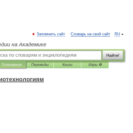
Запомнить сайт
Словарь на свой сайт
RU
едии на Академике
Найти!
Толкования
Переводы
Книги
Игры ⚽
биотехнологиям