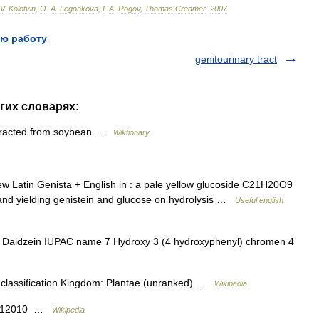
V
.
Kolotvin
,
O
.
A
.
Legonkova
,
I
.
A
.
Rogov
,
Thomas
Creamer
.
2007
.
ю работу
genitourinary tract
угих словарях:
xtracted from soybean …
Wiktionary
New Latin Genista + English in : a pale yellow glucoside C21H20O9
nd yielding genistein and glucose on hydrolysis …
Useful english
. Daidzein IUPAC name 7 Hydroxy 3 (4 hydroxyphenyl) chromen 4
 classification Kingdom: Plantae (unranked) …
Wikipedia
L412010 …
Wikipedia