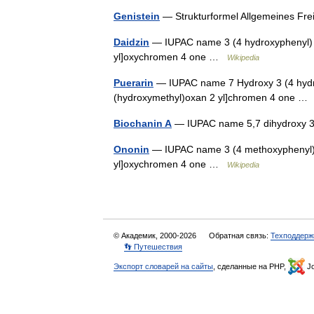
Genistein
— Strukturformel Allgemeines F
Daidzin
— IUPAC name 3 (4 hydroxyphenyl) 7
yl]oxychromen 4 one …
Wikipedia
Puerarin
— IUPAC name 7 Hydroxy 3 (4 hydro
(hydroxymethyl)oxan 2 yl]chromen 4 one 
Biochanin A
— IUPAC name 5,7 dihydroxy 
Ononin
— IUPAC name 3 (4 methoxyphenyl) 7
yl]oxychromen 4 one …
Wikipedia
© Академик, 2000-2026
Обратная связь:
Техподдерж
👣 Путешествия
Экспорт словарей на сайты
, сделанные на PHP,
Jo