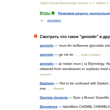
English
-
Russian
Biotechnology
Glossary
.
A
.
F
.
Valikhov
,
V
.
Игры ⚽
Поможем решить контрольну
genistein
Смотреть что такое "genistin" в др
genistin
— noun An isoflavone glycoside e
genistin
— ge·nis·tin …
English syllables
genistin
— jə̇ˈnistə̇n noun ( s) Etymology: 
obtained from woodwaxen or soybean meal a
dictionary
Daidzein
— Not to be confused with Daidzin
one …
Wikipedia
Genista tinctoria
— Dyer s Broom Scientific
Derrubone
— Identifiers ChEMBL CHEMB