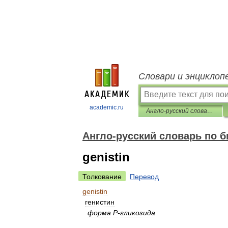
Словари и энциклоп
academic.ru
Англо-русский словарь по биотехнологиям
Англо-русский словарь по 
genistin
Толкование
Перевод
genistin
генистин
форма
Р
-
гликозида