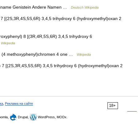
reiname Genistein Andere Namen …
Deutsch Wikipedia
 [(2S,3R,4S,5S,6R) 3,4,5 trihydroxy 6 (hydroxymethyl)oxan 2
xyphenyl) 8 [(3R,4R,5S,6R) 3,4,5 trihydroxy 6
…
Wikipedia
3 (4 methoxyphenyl)chromen 4 one …
Wikipedia
 [(2S,3R,4S,5S,6R) 3,4,5 trihydroxy 6 (hydroxymethyl)oxan 2
ка
,
Реклама на сайте
18+
omla,
Drupal,
WordPress, MODx.